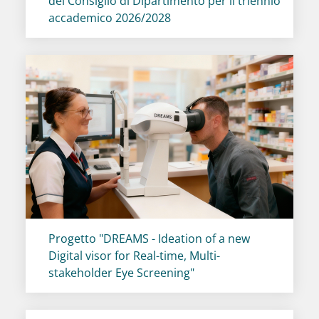
del Consiglio di Dipartimento per il triennio
accademico 2026/2028
Titolo card
:
Progetto "DREAMS - Ideation of a new
Digital visor for Real-time, Multi-
stakeholder Eye Screening"