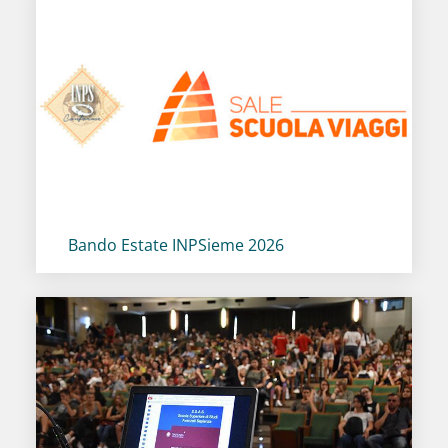
Titolo card
:
Bando Estate INPSieme 2026